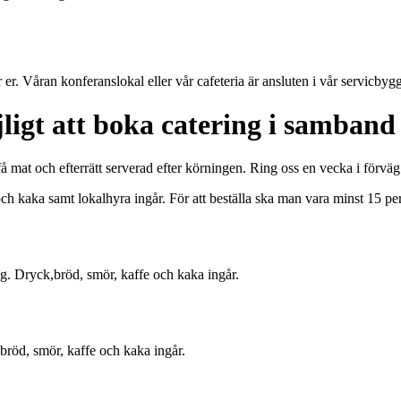
er. Våran konferanslokal eller vår cafeteria är ansluten i vår servicbyg
möjligt att boka catering i samba
 mat och efterrätt serverad efter körningen. Ring oss en vecka i förväg så
och kaka samt lokalhyra ingår. För att beställa ska man vara minst 15 pe
äng. Dryck,bröd, smör, kaffe och kaka ingår.
 bröd, smör, kaffe och kaka ingår.