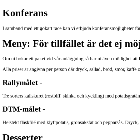
Konferans
I samband med ett gokart race kan vi erbjuda konferansmöjligheter för 
Meny: För tillfället är det ej 
Om ni bokar ett paket vid vår anläggning så har ni även möjlighet att få
Alla priser är angivna per person där dryck, sallad, bröd, smör, kaffe 
Rallymålet -
Tre sorters kallskuret (rostbiff, skinka och kyckling) med potatisgrat
DTM­-målet -
Helstekt fläskfilé med klyftpotatis, grönsaksfat och pepparsås. Dryck,
Desserter