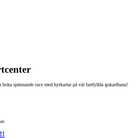
tcenter
pa boka spännande race med hyrkartar på vår fartfyllda gokartbana!
mas
!!