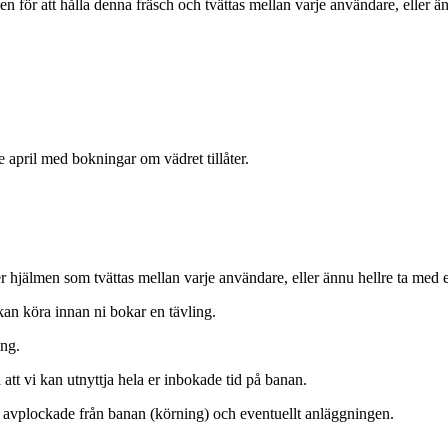
 för att hålla denna fräsch och tvättas mellan varje användare, eller ä
e april med bokningar om vädret tillåter.
 hjälmen som tvättas mellan varje användare, eller ännu hellre ta med 
 kan köra innan ni bokar en tävling.
ing.
att vi kan utnyttja hela er inbokade tid på banan.
i avplockade från banan (körning) och eventuellt anläggningen.