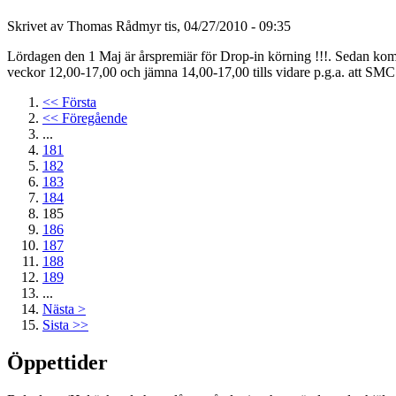
Skrivet av Thomas Rådmyr tis, 04/27/2010 - 09:35
Lördagen den 1 Maj är årspremiär för Drop-in körning !!!. Sedan
veckor 12,00-17,00 och jämna 14,00-17,00 tills vidare p.g.a. att S
<< Första
<< Föregående
...
181
182
183
184
185
186
187
188
189
...
Nästa >
Sista >>
Öppettider