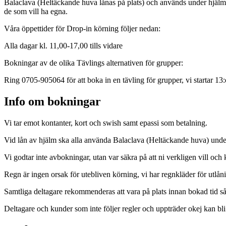
Balaclava (Heltäckande huva lånas på plats) och används under hjälmen
de som vill ha egna.
Våra öppettider för Drop-in körning följer nedan:
Alla dagar kl. 11,00-17,00 tills vidare
Bokningar av de olika Tävlings alternativen för grupper:
Ring 0705-905064 för att boka in en tävling för grupper, vi startar 13:
Info om bokningar
Vi tar emot kontanter, kort och swish samt epassi som betalning.
Vid lån av hjälm ska alla använda Balaclava (Heltäckande huva) under
Vi godtar inte avbokningar, utan var säkra på att ni verkligen vill och
Regn är ingen orsak för utebliven körning, vi har regnkläder för utlån
Samtliga deltagare rekommenderas att vara på plats innan bokad tid så 
Deltagare och kunder som inte följer regler och uppträder okej kan bl