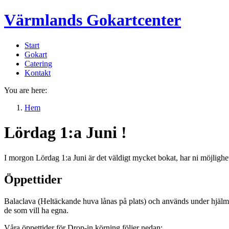
Värmlands Gokartcenter
Start
Gokart
Catering
Kontakt
You are here:
Hem
Lördag 1:a Juni !
I morgon Lördag 1:a Juni är det väldigt mycket bokat, har ni möjlig
Öppettider
Balaclava (Heltäckande huva lånas på plats) och används under hjälmen
de som vill ha egna.
Våra öppettider för Drop-in körning följer nedan: