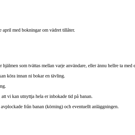
e april med bokningar om vädret tillåter.
 hjälmen som tvättas mellan varje användare, eller ännu hellre ta med 
 kan köra innan ni bokar en tävling.
ing.
att vi kan utnyttja hela er inbokade tid på banan.
i avplockade från banan (körning) och eventuellt anläggningen.